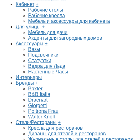
Кабинет
+
Рабочие столы
Рабочие кресла
Мебель и аксессуары для кабинета
Для улицы
+
Мебель для дачи
Акценты для загородных домов
Аксессуары
+
Вазы
Подсвечники
Статуэтки
Ведра для Льда
Настенные Часы
Интерьеры
Бренды
+
Baxter
B&B Italia
Draenart
Giorgetti
Poltrona Frau
Walter Knoll
Отели/Рестораны
+
Кресла для ресторанов
Диваны для отелей и ресторанов
Журнальные столы для отелей и ресторанов