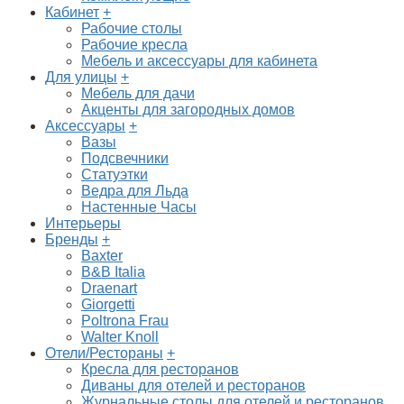
Кабинет
+
Рабочие столы
Рабочие кресла
Мебель и аксессуары для кабинета
Для улицы
+
Мебель для дачи
Акценты для загородных домов
Аксессуары
+
Вазы
Подсвечники
Статуэтки
Ведра для Льда
Настенные Часы
Интерьеры
Бренды
+
Baxter
B&B Italia
Draenart
Giorgetti
Poltrona Frau
Walter Knoll
Отели/Рестораны
+
Кресла для ресторанов
Диваны для отелей и ресторанов
Журнальные столы для отелей и ресторанов