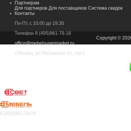
Партнерам
Для партнеров
Для поставщиков
Система скидок
Контакты
Пн-Пт. с 10.00 до 19.30
Телефон
8 (495)961-78-18
Copyright © 202
office@mebelsupermarket.ru
г.Москва, ул.Рябиновая 41, стр.1
8 (495)961-78-18