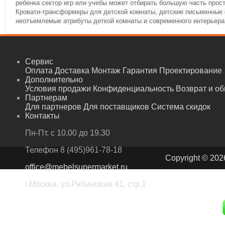
ребенка сектор игр или учебы может отбирать большую часть прост
Кровати-трансформеры для детской комнаты, детские письменные 
неотъемлемые атрибуты деткой комнаты и современного интерьера
Сервис
Оплата
Доставка
Монтаж
Гарантия
Проектирование
Дополнительно
Условия продажи
Конфиденциальность
Возврат и о
Партнерам
Для партнеров
Для поставщиков
Система скидок
Контакты
Пн-Пт. с 10.00 до 19.30
Телефон
8 (495)961-78-18
Copyright © 202
office@mebelsupermarket.ru
г.Москва, ул.Рябиновая 41, стр.1