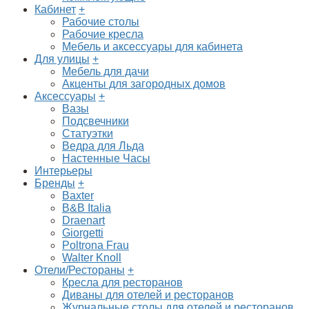
Кабинет
+
Рабочие столы
Рабочие кресла
Мебель и аксессуары для кабинета
Для улицы
+
Мебель для дачи
Акценты для загородных домов
Аксессуары
+
Вазы
Подсвечники
Статуэтки
Ведра для Льда
Настенные Часы
Интерьеры
Бренды
+
Baxter
B&B Italia
Draenart
Giorgetti
Poltrona Frau
Walter Knoll
Отели/Рестораны
+
Кресла для ресторанов
Диваны для отелей и ресторанов
Журнальные столы для отелей и ресторанов