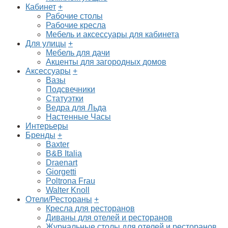
Кабинет
+
Рабочие столы
Рабочие кресла
Мебель и аксессуары для кабинета
Для улицы
+
Мебель для дачи
Акценты для загородных домов
Аксессуары
+
Вазы
Подсвечники
Статуэтки
Ведра для Льда
Настенные Часы
Интерьеры
Бренды
+
Baxter
B&B Italia
Draenart
Giorgetti
Poltrona Frau
Walter Knoll
Отели/Рестораны
+
Кресла для ресторанов
Диваны для отелей и ресторанов
Журнальные столы для отелей и ресторанов