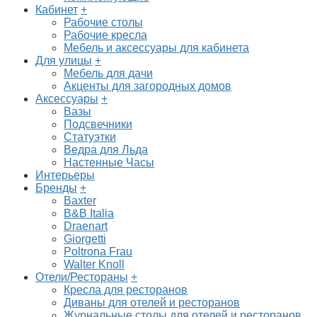
Кабинет
+
Рабочие столы
Рабочие кресла
Мебель и аксессуары для кабинета
Для улицы
+
Мебель для дачи
Акценты для загородных домов
Аксессуары
+
Вазы
Подсвечники
Статуэтки
Ведра для Льда
Настенные Часы
Интерьеры
Бренды
+
Baxter
B&B Italia
Draenart
Giorgetti
Poltrona Frau
Walter Knoll
Отели/Рестораны
+
Кресла для ресторанов
Диваны для отелей и ресторанов
Журнальные столы для отелей и ресторанов